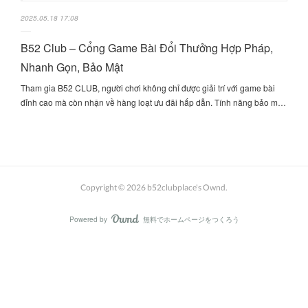
2025.05.18 17:08
B52 Club – Cổng Game Bài Đổi Thưởng Hợp Pháp,
Nhanh Gọn, Bảo Mật
Tham gia B52 CLUB, người chơi không chỉ được giải trí với game bài
đỉnh cao mà còn nhận về hàng loạt ưu đãi hấp dẫn. Tính năng bảo m…
Copyright ©
2026
b52clubplace's Ownd
.
Powered by
無料でホームページをつくろう
AmebaOwnd
フォロー